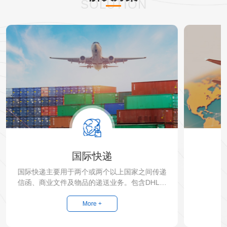
SOLUTION
国际快递
国际快递主要用于两个或两个以上国家之间传递
为
信函、商业文件及物品的递送业务。包含DHL、
FedEx、TNT、EMS等...
More +