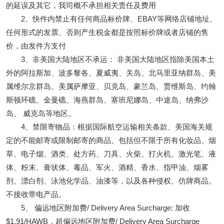
的延误及其它，我司概不承担相关责任及费用
2、快件内禁止有任何商品标价牌、EBAY等网络店铺地址、
任何形式的发票、否则产生税金都是按照标价牌或者店铺的售
价，由发件方支付
3、非美国大陆地区不承运： 非美国大陆地区指除美国本土
外的阿拉斯加、波多黎各、夏威夷、关岛、北马里亚纳群岛、美
属维尔京群岛、美属萨摩亚、贝克岛、豪兰岛、贾维斯岛、约翰
斯顿环礁、金曼礁、海燕群岛、塞班尼娜岛、中途岛、纳弗沙
岛、 威克岛等地区。
4、禁限寄物品：根据国际航空运输相关条款、美国海关规
定的不能邮寄或限制邮寄的商品。包括但不限于所有化妆品、烟
草、电子烟、酒类、处方药、刀具、火柴、打火机、激光笔、液
体、粉末、膏状体、毒品、军火、酒精、香水、指甲油、烟雾
剂、漂白剂、泳池化学品、油漆等，以及各种侵权、仿牌商品。
不接收带电产品。
5、 偏远地区附加费/ Delivery Area Surcharge: 加收
$1.91/HAWB，超偏远地区附加费/ Delivery Area Surcharge