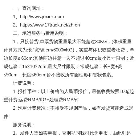
一、查询网址：
1、http://www.juxiex.com
2、https://www.17track.net/zh-cn
二、承运服务与费用说明：
1，只接普货;单票货物重量最大不能超过30KG，(体积重量
计算方式为:长*宽*高cm/6000=KG)，实重与体积取重者收费，单
边长度≤ 60cm;其他两边任意一边不超过40cm;最小尺寸限制：常
规包裹：15×10×2cm;最大尺寸限制：常规包裹：长+宽+高
≤90cm，长度≤60cm;暂不接收所有圆柱形和管状包裹。
计费说明：
1. 报价币种：以上价格为人民币报价，最低收费按照100g起
重计费;运费RMB/KG+处理费RMB/件
2. 泡重计费标准：不接受不规则产品，如有发货可能造成退
件
服务说明：
1、发件人需如实申报，否则视同我司代为申报，由此引起