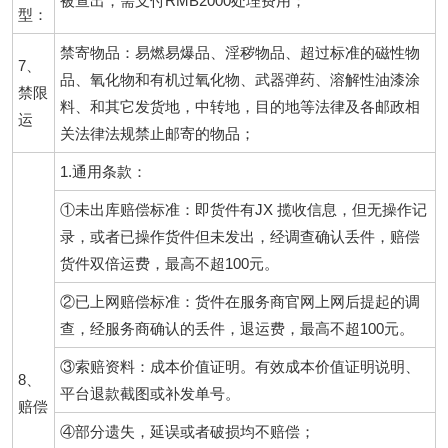
被查出，需支付RMB2000处理费用；
型：
禁寄物品：易燃易爆品、淫秽物品、超过标准的磁性物
7、
品、氧化物和有机过氧化物、武器弹药、溶解性油漆涂
禁限
料、和其它发货地，中转地，目的地等法律及各邮政相
运
关法律法规禁止邮寄的物品；
1.通用条款：
①未出库赔偿标准：即货件有JX 揽收信息，但无操作记
录，或者已操作货件但未发出，经调查确认丢件，赔偿
货件双倍运费，最高不超100元。
②已上网赔偿标准：货件在服务商官网上网后提起的调
查，经服务商确认的丢件，退运费，最高不超100元。
③索赔资料：成本价值证明。有效成本价值证明说明、
8、
平台退款截图或补发单号。
赔偿
④部分遗失，延误或者破损均不赔偿；