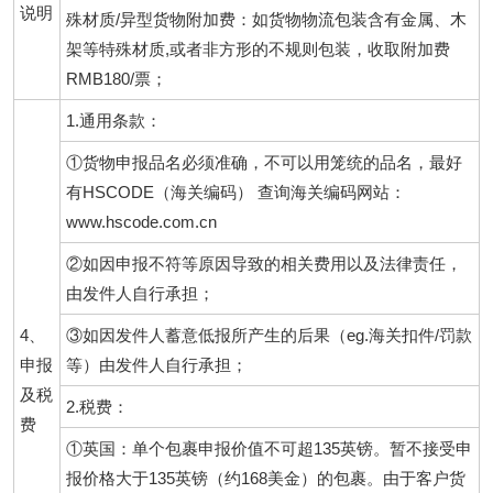
说明
殊材质/异型货物附加费：如货物物流包装含有金属、木
架等特殊材质,或者非方形的不规则包装，收取附加费
RMB180/票；
1.通用条款：
①货物申报品名必须准确，不可以用笼统的品名，最好
有HSCODE（海关编码） 查询海关编码网站：
www.hscode.com.cn
②如因申报不符等原因导致的相关费用以及法律责任，
由发件人自行承担；
4、
③如因发件人蓄意低报所产生的后果（eg.海关扣件/罚款
申报
等）由发件人自行承担；
及税
2.税费：
费
①英国：单个包裹申报价值不可超135英镑。暂不接受申
报价格大于135英镑（约168美金）的包裹。由于客户货