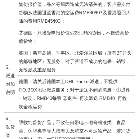
物仿报价值，品名等原因造成无法清关的，客户需支付
货物从法国退至香港的空运费RMB40/KG及香港退回大
陆的费用RMB45/KG；
②德国：只接受申报价值≤22EUR的货物，不接受高价
值货物；
英国：离岸岛屿、军事区、北爱尔兰区域（所有BT开头
的邮编地区）无服务，对于派送不成功的包裹，销毁，
5、
无改派及重派服务
派送
德国：清关后德国本土DHL Packet派送，不提供
附加
P.O.BOX地址派送服务；对于派送不到的包裹：①退件
说明
+ 销毁，RMB40每票 ②退件+再次派送 RMB40+再收一
次全程运费
6、
限收纯普货产品，不收任何带电带磁膏粉液类、食品
发货
类、仿牌类等等大陆海关及航空不可运输产品，若冲货
类