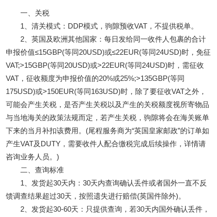
一、关税
1、清关模式：DDP模式，驹隙预收VAT，不提供税单。
2、英国及欧洲其他国家：每日发给同一收件人包裹的合计
申报价值≤15GBP(等同20USD)或≤22EUR(等同24USD)时，免征
VAT;>15GBP(等同20USD)或>22EUR(等同24USD)时，需征收
VAT，征收额度为申报价值的20%或25%;>135GBP(等同
175USD)或>150EUR(等同163USD)时，除了要征收VAT之外，
可能会产生关税，是否产生关税以及产生的关税额度视所寄物品
与当地海关的政策法规而定，若产生关税，驹隙将会在海关账单
下来的当月补扣该费用。(尾程服务商为“英国皇家邮政”的订单如
产生VAT及DUTY，需要收件人配合缴税完成后续操作，详情请
咨询业务人员。)
二、查询标准
1、发货起30天内：30天内查询确认丢件或者国外一直不反
馈调查结果超过30天，按照遗失进行赔偿(英国件除外)。
2、发货起30-60天：只提供查询，若30天内国外确认丢件，