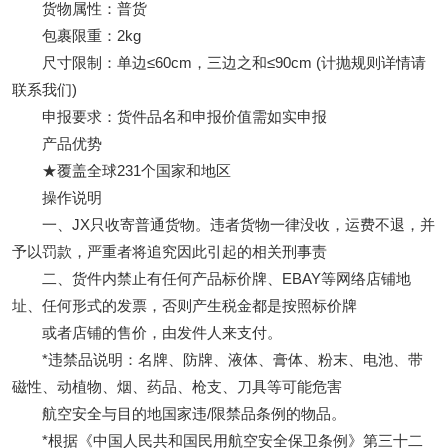
货物属性：普货
包裹限重：2kg
尺寸限制：单边≤60cm，三边之和≤90cm (计抛规则详情请
联系我们)
申报要求：货件品名和申报价值需如实申报
产品优势
★覆盖全球231个国家和地区
操作说明
一、JX只收寄普通货物。违者货物一律没收，运费不退，并
予以罚款，严重者将追究因此引起的相关刑事责
二、货件内禁止有任何产品标价牌、EBAY等网络店铺地
址、任何形式的发票，否则产生税金都是按照标价牌
或者店铺的售价，由发件人来支付。
*违禁品说明：名牌、防牌、液体、膏体、粉末、电池、带
磁性、动植物、烟、药品、枪支、刀具等可能危害
航空安全与目的地国家违/限禁品条例的物品。
*根据《中国人民共和国民用航空安全保卫条例》第三十二